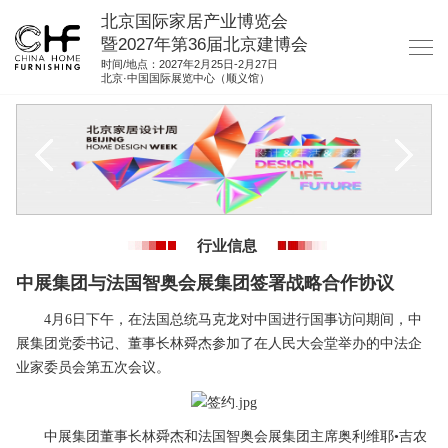
北京国际家居产业博览会
暨2027年第36届北京建博会
时间/地点：2027年2月25日-2月27日
北京·中国国际展览中心（顺义馆）
网站首页
关于我们
展商服务
观众服务
行业信息
展位图纸
中展集团与法国智奥会展集团签署战略合作协议
资料下载
4月6日下午，在法国总统马克龙对中国进行国事访问期间，中
集团展会
展集团党委书记、董事长林舜杰参加了在人民大会堂举办的中法企
业家委员会第五次会议。
参展联络
中展集团董事长林舜杰和法国智奥会展集团主席奥利维耶•吉农