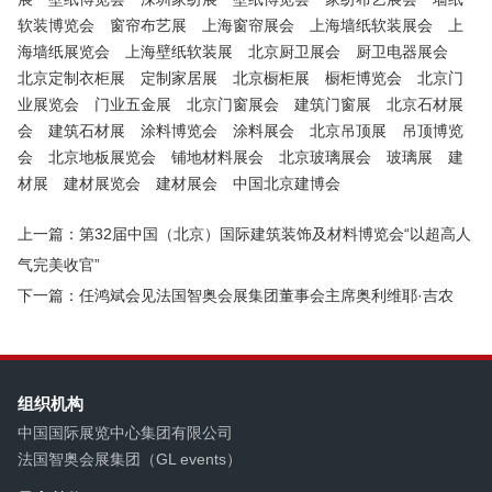
软装博览会
窗帘布艺展
上海窗帘展会
上海墙纸软装展会
上
海墙纸展览会
上海壁纸软装展
北京厨卫展会
厨卫电器展会
北京定制衣柜展
定制家居展
北京橱柜展
橱柜博览会
北京门
业展览会
门业五金展
北京门窗展会
建筑门窗展
北京石材展
会
建筑石材展
涂料博览会
涂料展会
北京吊顶展
吊顶博览
会
北京地板展览会
铺地材料展会
北京玻璃展会
玻璃展
建
材展
建材展览会
建材展会
中国北京建博会
上一篇：第32届中国（北京）国际建筑装饰及材料博览会“以超高人
气完美收官”
下一篇：任鸿斌会见法国智奥会展集团董事会主席奥利维耶·吉农
组织机构
中国国际展览中心集团有限公司
法国智奥会展集团（GL events）