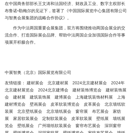
在中国商务部部长王文涛和法国经济、财政及工业、数字主权部长
布鲁诺•勒梅尔的见证下，签署了《中国国际展览中心集团有限公司
与智奥会展集团的战略合作协议》。
作为中法两国重要会展集团，双方将围绕推动两国会展业的交
流合作、打造国际展会品牌、帮助中法两国企业加强国际合作等事
项展开积极合作。
中展智奥（北京）国际展览有限公司
友情链接：
建材展会
北京建材展
2024北京建材展会
2024年
北京建材展览会
2024北京建博会
建材装饰博览会
建材装饰展
会
建材展
建筑装饰展
建博展会
上海建筑装饰材料展
上海
建材博览会
壁画展会
皮革软装博览会
皮革展会
北京墙纸软
装展
北京壁纸展会
北京墙纸展会
窗帘展
布艺展会
家纺
展
家居软装展会
定制软装展会
皮革软装展
壁纸展
墙纸展
览会
壁纸展会
广州墙纸软装展会
窗帘布艺展会
深圳窗帘
展
壁纸博览会
深圳家纺展
壁纸博览会
家纺布艺展会
墙纸